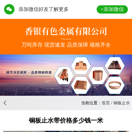
+添加微信
添加微信好友了解更多
156-
8363-
香银有色金属有限公司
8888
万吨库存 现货速发 品质保障 规格齐全
当前位置：
首页
/
铜板止水
铜板止水带价格多少钱一米